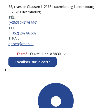
ADRESSE
33, rives de Clausen
L-2165
Luxembourg
Luxembourg
:
L-2926 Luxembourg
TÉL.:
(+352) 247 76 597
TÉL.:
(+352) 247 86 507
E-MAIL:
ap.sea@men.lu
Fermé
⋅ Ouvre Lundi à 8h30
Localisez sur la carte