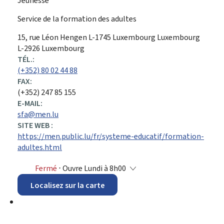
Jeunesse
Service de la formation des adultes
ADRESSE
15, rue Léon Hengen
L-1745
Luxembourg
Luxembourg
:
L-2926 Luxembourg
TÉL.:
(+352) 80 02 44 88
FAX:
(+352) 247 85 155
E-MAIL:
sfa@men.lu
SITE WEB :
https://men.public.lu/fr/systeme-educatif/formation-
adultes.html
Fermé
⋅ Ouvre Lundi à 8h00
Localisez sur la carte