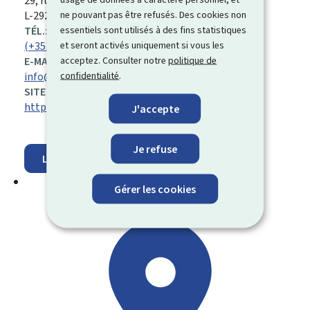
ADRESSE
29, rue Aldringen
L-1118
Luxembourg
ne pouvant pas être refusés. Des cookies non
:
L-2926 Luxembourg
essentiels sont utilisés à des fins statistiques
TÉL.:
et seront activés uniquement si vous les
(+352) 247 85 239
acceptez. Consulter notre
politique de
E-MAIL:
confidentialité
.
info@sfp.lu
SITE WEB :
https://men.public.lu/
J'accepte
Fermé
⋅ Ouvre Lundi à 8h30
Je refuse
Localisez sur la carte
Gérer les cookies