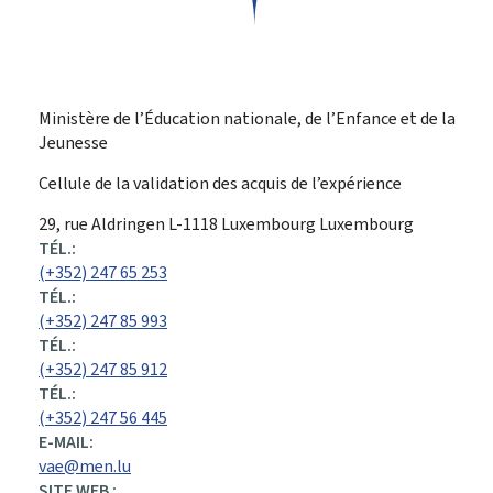
Ministère de l’Éducation nationale, de l’Enfance et de la
Jeunesse
Cellule de la validation des acquis de l’expérience
ADRESSE
29, rue Aldringen
L-1118
Luxembourg
Luxembourg
:
TÉL.:
(+352) 247 65 253
TÉL.:
(+352) 247 85 993
TÉL.:
(+352) 247 85 912
TÉL.:
(+352) 247 56 445
E-MAIL:
vae@men.lu
SITE WEB :