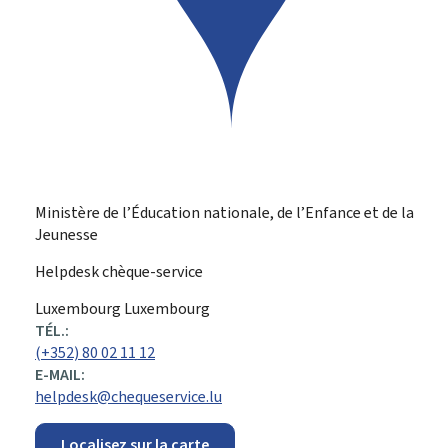
Ministère de l’Éducation nationale, de l’Enfance et de la
Jeunesse
Helpdesk chèque-service
ADRESSE
Luxembourg
Luxembourg
:
TÉL.:
(+352) 80 02 11 12
E-MAIL:
helpdesk@chequeservice.lu
Localisez sur la carte