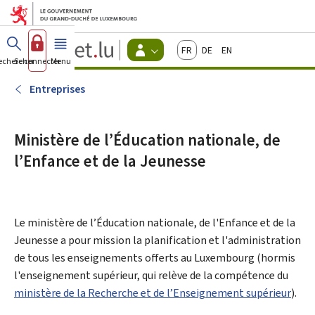
Aller au menu principal
Aller au contenu
Guichet.lu
Français
Deutsch
English
Changer
echercher
Se connecter
Menu
principal
-
d'espace
Citoyens
-
Entreprises
Menu
citoyens
actif
Ministère de l’Éducation nationale, de
l’Enfance et de la Jeunesse
Le ministère de l’Éducation nationale, de l'Enfance et de la
Jeunesse a pour mission la planification et l'administration
de tous les enseignements offerts au Luxembourg (hormis
l'enseignement supérieur, qui relève de la compétence du
ministère de la Recherche et de l’Enseignement supérieur
).