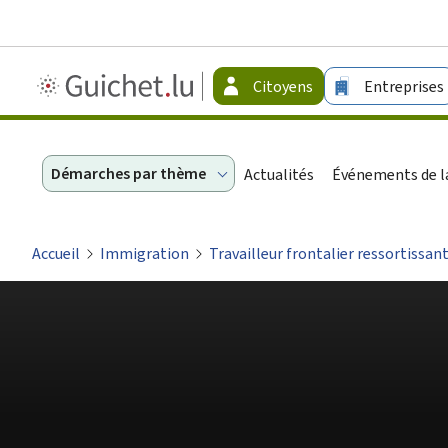
Guichet.lu
Citoyens
Entreprises
-
Citoyens
Démarches par thème
Actualités
Événements de la
Accueil
Immigration
Travailleur frontalier ressortissant