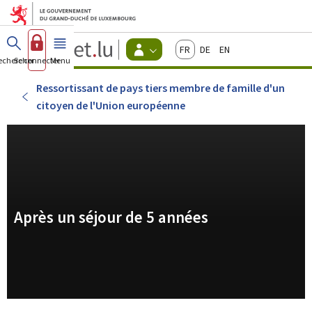
Aller au menu principal
Aller au contenu
Guichet.lu
Français
Deutsch
English
Changer
echercher
Se connecter
Menu
principal
-
d'espace
Citoyens
-
Ressortissant de pays tiers membre de famille d'un
Menu
citoyen de l'Union européenne
citoyens
actif
Après un séjour de 5 années