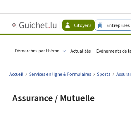
Guichet.lu
Citoyens
Entreprises
-
Citoyens
Démarches par thème
Actualités
Événements de la
Accueil
Services en ligne & Formulaires
Sports
Assuran
Assurance / Mutuelle