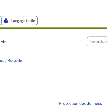
Aller au menu principal
Aller au contenu
Langage facile
Recherche
 vie
sur
le
site
ce / Mutuelle
Protection des données