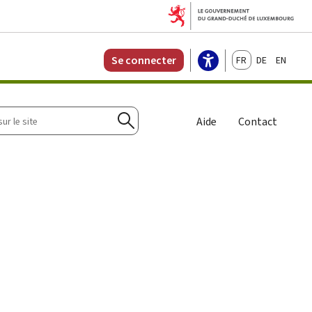
Français
Deutsch
English
Se connecter
r
Aide
Contact
Rechercher