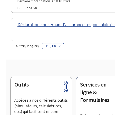
Dernière modification le 18.10.2023
PDF
563 Ko
Déclaration concernant l'assurance responsabilité c
DE
EN
Autre(s) langue(s)
Outils
Services en
Pied
de
ligne &
page
Formulaires
Accédez à nos différents outils
(simulateurs, calculatrices,
etc.) qui facilitent encore