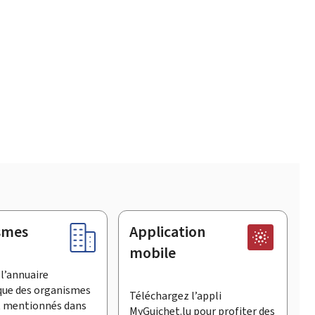
smes
Application
mobile
l’annuaire
que des organismes
Téléchargez l’appli
t mentionnés dans
MyGuichet.lu pour profiter des