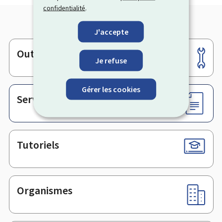
confidentialité
.
J'accepte
Outils
Pied
Je refuse
de
page
Gérer les cookies
Services en ligne & Formulaires
Tutoriels
Organismes