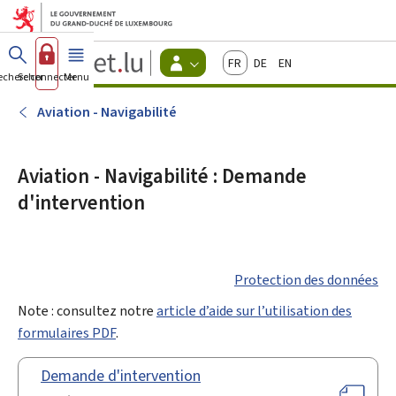
Aller au menu principal
Aller au contenu
Guichet.lu
Français
Deutsch
English
Changer
echercher
Se connecter
Menu
principal
-
d'espace
Citoyens
-
Aviation - Navigabilité
Menu
citoyens
actif
Aviation - Navigabilité : Demande
d'intervention
Protection des données
Note : consultez notre
article d’aide sur l’utilisation des
formulaires PDF
.
Demande d'intervention