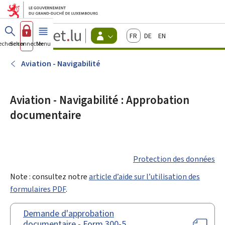
Aller au menu principal
Aller au contenu
Guichet.lu
Français
Deutsch
English
Changer
echercher
Se connecter
Menu
principal
-
d'espace
Citoyens
-
Aviation - Navigabilité
Menu
citoyens
actif
Aviation - Navigabilité : Approbation
documentaire
Protection des données
Note : consultez notre
article d’aide sur l’utilisation des
formulaires PDF
.
Demande d'approbation
documentaire - Form 300-5