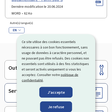
Dernière modification le 20.06.2024
WORD
62 Ko
Autre(s) langue(s)
EN
Ce site utilise des cookies essentiels
nécessaires à son bon fonctionnement, sans
usage de données à caractère personnel, et
ne pouvant pas être refusés. Des cookies non
essentiels sont utilisés à des fins statistiques
Outils
Pied
et seront activés uniquement si vous les
acceptez. Consulter notre
politique de
de
confidentialité
.
page
Services en ligne & Formulaires
J'accepte
Je refuse