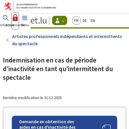
Aller au menu principal
Aller au contenu
Guichet.lu
Français
Deutsch
English
Changer
echercher
Se connecter
Menu
principal
-
d'espace
Citoyens
-
Artistes professionnels indépendants et intermittents
Menu
du spectacle
citoyens
actif
Indemnisation en cas de période
d’inactivité en tant qu’intermittent du
spectacle
Dernière modification le
31.12.2025
Demande en obtention des
aides en cas d'inactivité des