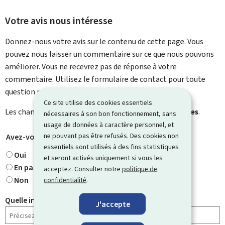
Votre avis nous intéresse
Donnez-nous votre avis sur le contenu de cette page. Vous
pouvez nous laisser un commentaire sur ce que nous pouvons
améliorer. Vous ne recevrez pas de réponse à votre
commentaire. Utilisez le formulaire de contact pour toute
question particulière.
Ce site utilise des cookies essentiels
Les champs marqués d’une étoile (
*
) sont
obligatoires
.
nécessaires à son bon fonctionnement, sans
usage de données à caractère personnel, et
ne pouvant pas être refusés. Des cookies non
Avez-vous trouvé ce que vous cherchiez ?
*
essentiels sont utilisés à des fins statistiques
Oui
et seront activés uniquement si vous les
En partie
acceptez. Consulter notre
politique de
Non
confidentialité
.
Quelle information cherchiez-vous ?
J'accepte