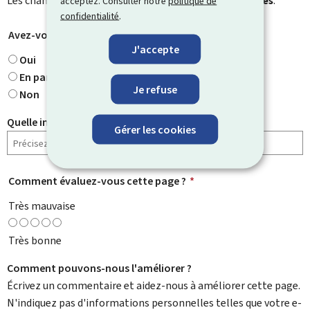
Les champs marqués d’une étoile (
*
) sont
obligatoires
.
acceptez. Consulter notre
politique de
confidentialité
.
Avez-vous trouvé ce que vous cherchiez ?
*
J'accepte
Oui
En partie
Je refuse
Non
Quelle information cherchiez-vous ?
Gérer les cookies
Comment évaluez-vous cette page ?
*
Très mauvaise
Très bonne
Comment pouvons-nous l'améliorer ?
Écrivez un commentaire et aidez-nous à améliorer cette page.
N'indiquez pas d'informations personnelles telles que votre e-