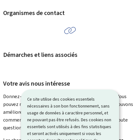
Organismes de contact
Démarches et liens associés
Votre avis nous intéresse
Donnez-nous votre avis sur le contenu de cette page. Vous
Ce site utilise des cookies essentiels
pouvez nous laisser un commentaire sur ce que nous pouvons
nécessaires à son bon fonctionnement, sans
améliorer. Vous ne recevrez pas de réponse à votre
usage de données à caractère personnel, et
commentaire. Utilisez le formulaire de contact pour toute
ne pouvant pas être refusés. Des cookies non
essentiels sont utilisés à des fins statistiques
question particulière.
et seront activés uniquement si vous les