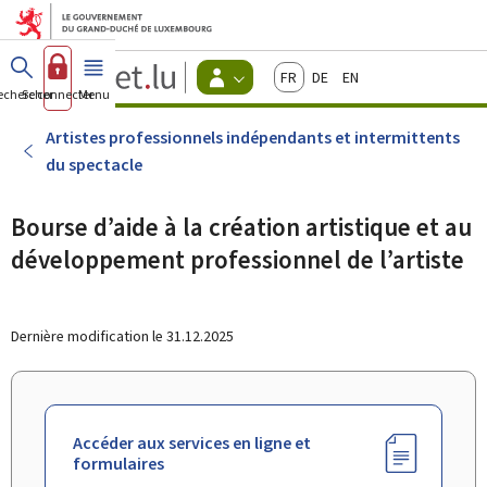
Aller au menu principal
Aller au contenu
Guichet.lu
Français
Deutsch
English
Changer
echercher
Se connecter
Menu
principal
-
d'espace
Citoyens
-
Artistes professionnels indépendants et intermittents
Menu
du spectacle
citoyens
actif
Bourse d’aide à la création artistique et au
développement professionnel de l’artiste
Dernière modification le
31.12.2025
Accéder aux services en ligne et
formulaires