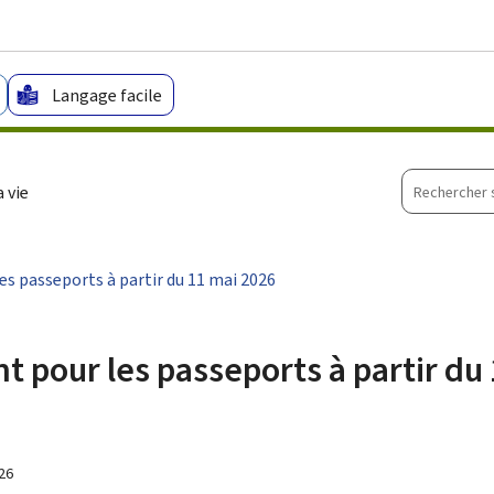
Aller au menu principal
Aller au contenu
Langage facile
Recherche
 vie
sur
le
site
s passeports à partir du 11 mai 2026
 pour les passeports à partir du
26