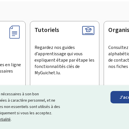
Tutoriels
Organi
Regardez nos guides
Consultez 
d’apprentissage qui vous
alphabéti
expliquent étape par étape les
de contac
es en ligne
fonctionnalités clés de
nos fiches 
ssaires
MyGuichet.lu.
ls nécessaires à son bon
J'ac
inscrire à la newsletter
es à caractère personnel, et ne
s non essentiels sont utilisés à des
ationnel qui simplifie vos échanges avec l’État
. Il vous offre un
niquement si vous les acceptez.
roposés par les administrations et organismes publics luxembourg
tialité
.
Accessibilité
Aspects légaux
Gestion des cookies