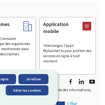
smes
Application
mobile
l’annuaire
que des organismes
Téléchargez l’appli
t mentionnés dans
MyGuichet.lu pour profiter des
descriptives.
services en ligne à tout
moment.
Facebook
LinkedIn
YouTu
cepte
Je refuse
accès rapide et convivial
à l’ensemble des informations,
Gérer les cookies
eois.