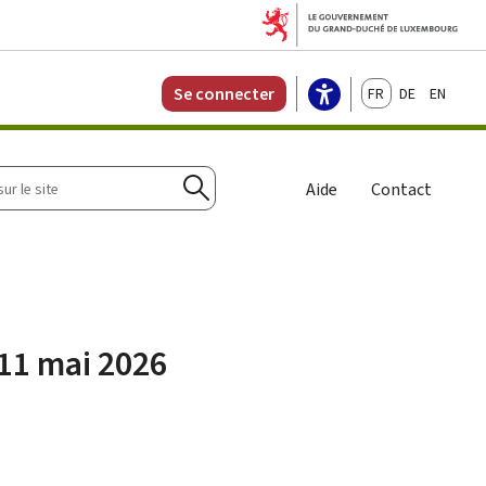
Français
Deutsch
English
Se connecter
r
Aide
Contact
Rechercher
 11 mai 2026