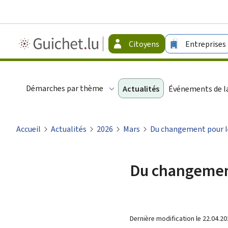
Guichet.lu
Citoyens
Entreprises
-
Citoyens
Démarches par thème
Actualités
Événements de la
Accueil
Actualités
2026
Mars
Du changement pour le
Du changement
Dernière modification le
22.04.20