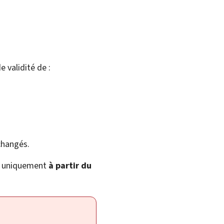
e validité de :
changés.
ts uniquement
à partir du
.