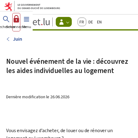
Aller au menu principal
Aller au contenu
Guichet.lu
Français
Deutsch
English
Changer
echercher
Se connecter
Menu
principal
-
d'espace
Citoyens
-
Juin
Menu
citoyens
actif
Nouvel événement de la vie : découvrez
les aides individuelles au logement
Dernière modification le
26.06.2026
Vous envisagez d’acheter, de louer ou de rénover un