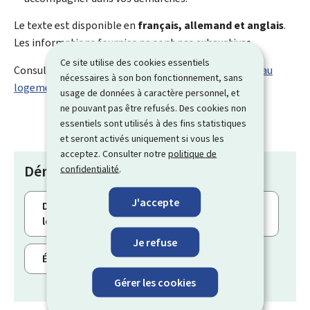
Le texte est disponible en
français, allemand et anglais
.
Les informations fournies ne sont pas exhaustives.
Ce site utilise des cookies essentiels
Consultez le texte :
Découvrez les aides individuelles au
nécessaires à son bon fonctionnement, sans
logement
usage de données à caractère personnel, et
ne pouvant pas être refusés. Des cookies non
essentiels sont utilisés à des fins statistiques
et seront activés uniquement si vous les
acceptez. Consulter notre
politique de
Démarches
confidentialité
.
J'accepte
Découvrez les aides individuelles au
logement
Je refuse
Événements de la vie
Gérer les cookies