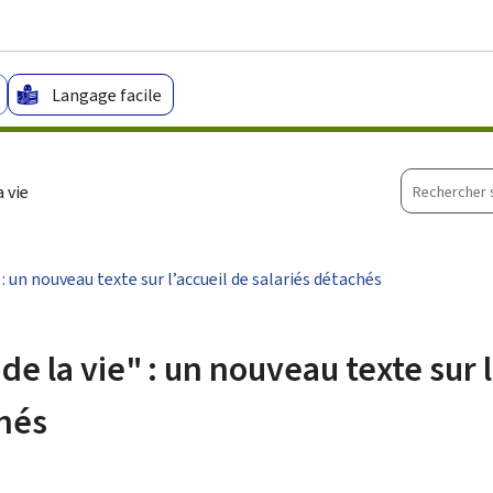
Aller au menu principal
Aller au contenu
Langage facile
Recherche
 vie
sur
le
site
: un nouveau texte sur l’accueil de salariés détachés
 la vie" : un nouveau texte sur l
chés