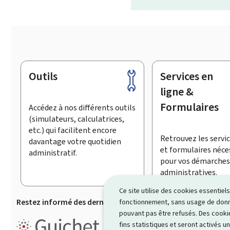
Outils
Services en
Pied
de
ligne &
page
Formulaires
Accédez à nos différents outils
(simulateurs, calculatrices,
etc.) qui facilitent encore
Retrouvez les servic
davantage votre quotidien
et formulaires néce
administratif.
pour vos démarches
administratives.
Ce site utilise des cookies essentie
Restez informé des dernières actualités de Guichet.lu
S’
fonctionnement, sans usage de donné
pouvant pas être refusés. Des cookie
Guichet.lu est le
portail inform
fins statistiques et seront activés u