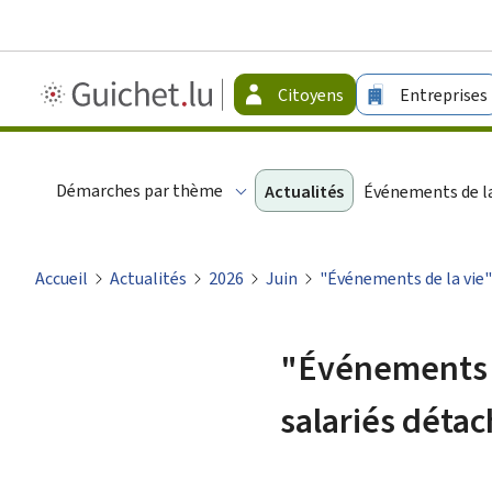
Guichet.lu
Citoyens
Entreprises
-
Citoyens
Démarches par thème
Actualités
Événements de la
Accueil
Actualités
2026
Juin
"Événements de la vie" 
"Événements de
salariés déta