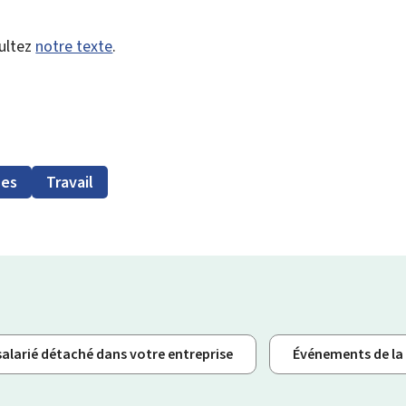
sultez
notre texte
.
nes
Travail
salarié détaché dans votre entreprise
Événements de la 