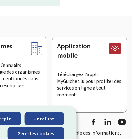
smes
Application
mobile
l’annuaire
que des organismes
Téléchargez l’appli
t mentionnés dans
MyGuichet.lu pour profiter des
descriptives.
services en ligne à tout
moment.
Facebook
LinkedIn
YouTu
cepte
Je refuse
accès rapide et convivial
à l’ensemble des informations,
Gérer les cookies