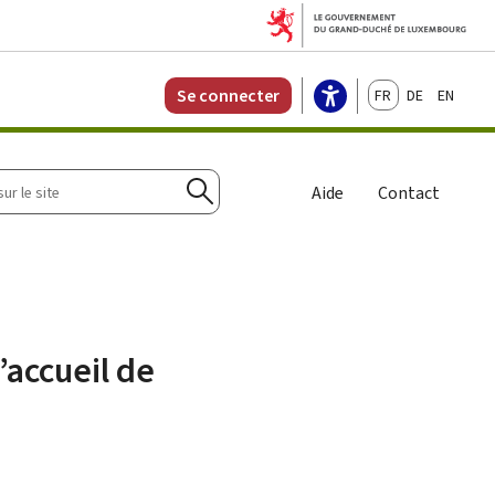
Français
Deutsch
English
Se connecter
r
Aide
Contact
Rechercher
’accueil de