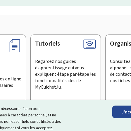
Tutoriels
Organi
Regardez nos guides
Consultez 
d’apprentissage qui vous
alphabéti
expliquent étape par étape les
de contac
es en ligne
fonctionnalités clés de
nos fiches 
ssaires
MyGuichet.lu.
ls nécessaires à son bon
J'ac
inscrire à la newsletter
es à caractère personnel, et ne
s non essentiels sont utilisés à des
ationnel qui simplifie vos échanges avec l’État
. Il vous offre un
niquement si vous les acceptez.