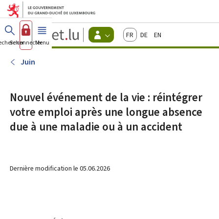
Aller au menu principal
Aller au contenu
Guichet.lu
Français
Deutsch
English
Changer
echercher
Se connecter
Menu
principal
-
d'espace
Citoyens
-
Juin
Menu
citoyens
actif
Nouvel événement de la vie : réintégrer
votre emploi après une longue absence
due à une maladie ou à un accident
Dernière modification le
05.06.2026