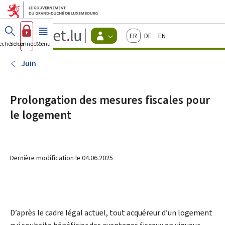
Aller au menu principal
Aller au contenu
Guichet.lu
Français
Deutsch
English
Changer
echercher
Se connecter
Menu
principal
-
d'espace
Citoyens
-
Juin
Menu
citoyens
actif
Prolongation des mesures fiscales pour
le logement
Dernière modification le
04.06.2025
D’après le cadre légal actuel, tout acquéreur d’un logement