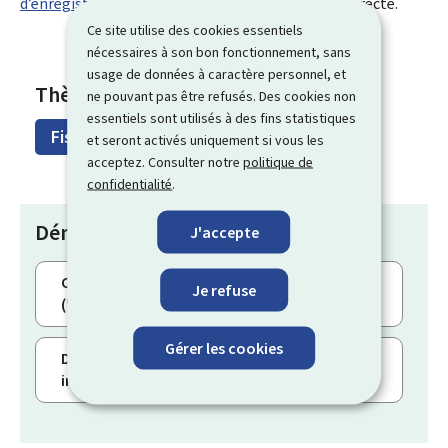
d’enregistrement
, sur le Portail de la fiscalité indirecte.
Ce site utilise des cookies essentiels
nécessaires à son bon fonctionnement, sans
usage de données à caractère personnel, et
Thèmes
ne pouvant pas être refusés. Des cookies non
essentiels sont utilisés à des fins statistiques
Fiscalité pour citoyens
et seront activés uniquement si vous les
acceptez. Consulter notre
politique de
confidentialité
.
Démarches
J'accepte
Crédit d'impôt sur les actes notariés
Je refuse
("Bëllegen Akt")
Gérer les cookies
Déclarer la vente ou l’échange d’un bien
immobilier