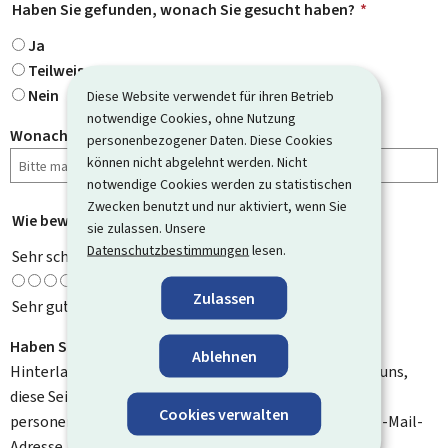
Haben Sie gefunden, wonach Sie gesucht haben?
*
Ja
Teilweise
Nein
Diese Website verwendet für ihren Betrieb
notwendige Cookies, ohne Nutzung
Wonach haben Sie gesucht?
personenbezogener Daten. Diese Cookies
können nicht abgelehnt werden. Nicht
notwendige Cookies werden zu statistischen
Zwecken benutzt und nur aktiviert, wenn Sie
Wie bewerten Sie diese Seite?
*
sie zulassen. Unsere
Datenschutzbestimmungen
lesen.
Sehr schlecht
Zulassen
Sehr gut
Haben Sie Verbesserungsvorschläge?
Ablehnen
Hinterlassen Sie uns einen Kommentar und helfen Sie uns,
diese Seite zu verbessern. Bitte geben Sie keine
Cookies verwalten
personenbezogenen Daten an, wie zum Beispiel Ihre E-Mail-
Adresse, Ihren Namen oder Ihre Telefonnummer.