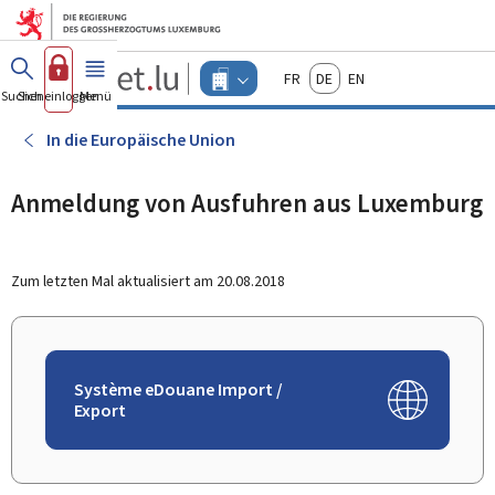
Zum Hauptmenü
Zum Inhalt
Guichet.lu
Français
Deutsch
English
Changer
Suchen
Sich einloggen
Menü
Haupt-
-
d'espace
Unternehmen
-
In die Europäische Union
Menu
unternehmen
actif
Anmeldung von Ausfuhren aus Luxemburg
Zum letzten Mal aktualisiert am
20.08.2018
Système eDouane Import /
Export