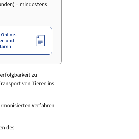
tunden) – mindestens
 Online-
en und
laren
erfolgbarkeit zu
Transport von Tieren ins
armonisierten Verfahren
en des