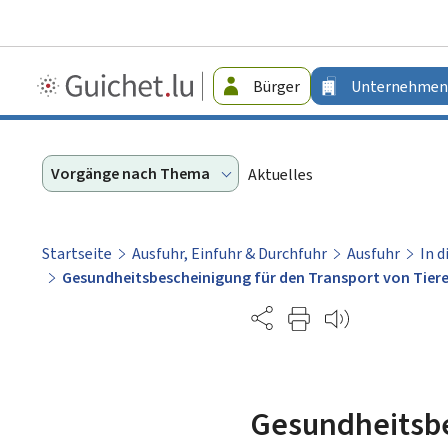
Guichet.lu
Bürger
Unternehmen
-
Unternehmen
Vorgänge nach Thema
Aktuelles
Startseite
Ausfuhr, Einfuhr & Durchfuhr
Ausfuhr
In d
Gesundheitsbescheinigung für den Transport von Tieren
Partage
Gesundheitsbe