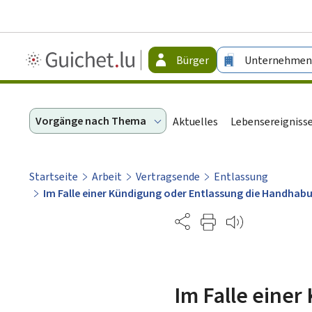
Guichet.lu
Bürger
Unternehmen
-
Bürger
Vorgänge nach Thema
Aktuelles
Lebensereigniss
Startseite
Arbeit
Vertragsende
Entlassung
Im Falle einer Kündigung oder Entlassung die Handha
Partage
Im Falle eine