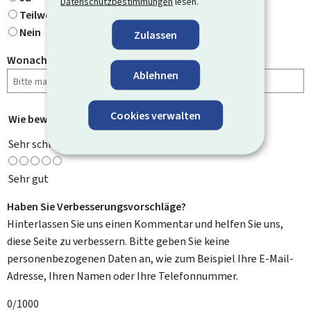
Datenschutzbestimmungen
lesen.
Teilweise
Nein
Zulassen
Wonach haben Sie gesucht?
Ablehnen
Cookies verwalten
Wie bewerten Sie diese Seite?
*
Sehr schlecht
Sehr gut
Haben Sie Verbesserungsvorschläge?
Hinterlassen Sie uns einen Kommentar und helfen Sie uns,
diese Seite zu verbessern. Bitte geben Sie keine
personenbezogenen Daten an, wie zum Beispiel Ihre E-Mail-
Adresse, Ihren Namen oder Ihre Telefonnummer.
0/1000