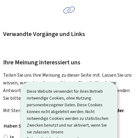
Verwandte Vorgänge und Links
Ihre Meinung interessiert uns
Teilen Sie uns Ihre Meinung zu dieser Seite mit. Lassen Sie uns
wissen, was wir verbessern können. Sie erhalten keine
Antwort auf Ihr Feedback. Für spezifische Fragen verwenden
Diese Website verwendet für ihren Betrieb
Sie bitte das Kontaktformular.
notwendige Cookies, ohne Nutzung
personenbezogener Daten. Diese Cookies
Mit Stern gekennzeichnete Felder (
*
) sind
Pflichtfelder
.
können nicht abgelehnt werden. Nicht
notwendige Cookies werden zu statistischen
Zwecken benutzt und nur aktiviert, wenn Sie
Haben Sie gefunden, wonach Sie gesucht haben?
*
sie zulassen. Unsere
Ja