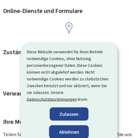
Online-Dienste und Formulare
Zuständige Kontaktstellen
Diese Website verwendet für ihren Betrieb
notwendige Cookies, ohne Nutzung
personenbezogener Daten. Diese Cookies
können nicht abgelehnt werden. Nicht
notwendige Cookies werden zu statistischen
Zwecken benutzt und nur aktiviert, wenn Sie
Verwandte Vorgänge und Links
sie zulassen. Unsere
Datenschutzbestimmungen
lesen.
Zulassen
Ihre Meinung interessiert uns
Ablehnen
Teilen Sie uns Ihre Meinung zu dieser Seite mit. Lassen Sie uns