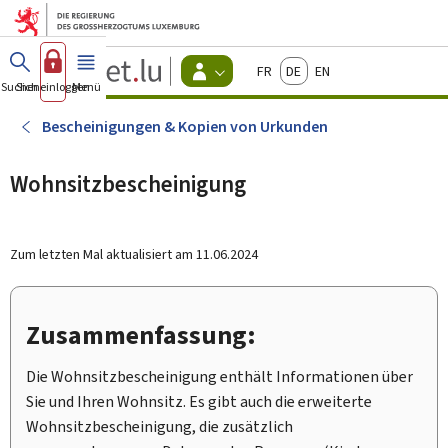
Zum Hauptmenü
Zum Inhalt
Guichet.lu
Français
Deutsch
English
Changer
Suchen
Sich einloggen
Menü
Haupt-
-
d'espace
Bürger
-
Bescheinigungen & Kopien von Urkunden
Menu
bürger
actif
Wohnsitzbescheinigung
Zum letzten Mal aktualisiert am
11.06.2024
Zusammenfassung:
Die Wohnsitzbescheinigung enthält Informationen über
Sie und Ihren Wohnsitz. Es gibt auch die erweiterte
Wohnsitzbescheinigung, die zusätzlich