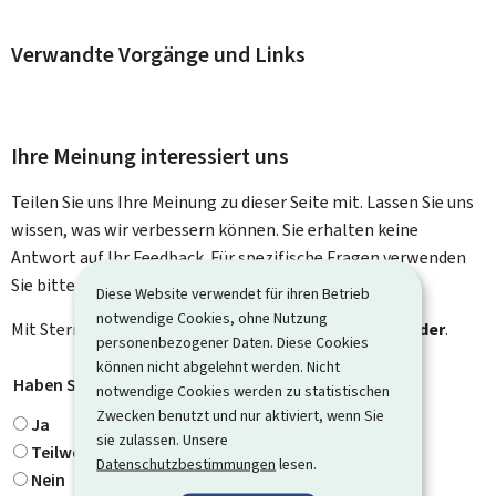
Verwandte Vorgänge und Links
Ihre Meinung interessiert uns
Teilen Sie uns Ihre Meinung zu dieser Seite mit. Lassen Sie uns
wissen, was wir verbessern können. Sie erhalten keine
Antwort auf Ihr Feedback. Für spezifische Fragen verwenden
Sie bitte das Kontaktformular.
Diese Website verwendet für ihren Betrieb
notwendige Cookies, ohne Nutzung
Mit Stern gekennzeichnete Felder (
*
) sind
Pflichtfelder
.
personenbezogener Daten. Diese Cookies
können nicht abgelehnt werden. Nicht
Haben Sie gefunden, wonach Sie gesucht haben?
*
notwendige Cookies werden zu statistischen
Zwecken benutzt und nur aktiviert, wenn Sie
Ja
sie zulassen. Unsere
Teilweise
Datenschutzbestimmungen
lesen.
Nein