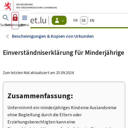
Zum Hauptmenü
Zum Inhalt
Guichet.lu
Français
Deutsch
English
Changer
Suchen
Sich einloggen
Menü
Haupt-
-
d'espace
Bürger
-
Bescheinigungen & Kopien von Urkunden
Menu
bürger
actif
Einverständniserklärung für Minderjährige
Zum letzten Mal aktualisiert am
25.09.2024
Zusammenfassung:
Unternimmt ein minderjähriges Kind eine Auslandsreise
ohne Begleitung durch die Eltern oder
Erziehungsberechtigten kann eine