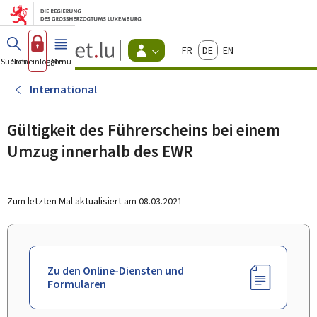
Zum Hauptmenü
Zum Inhalt
Guichet.lu
Français
Deutsch
English
Changer
Suchen
Sich einloggen
Menü
Haupt-
-
d'espace
Bürger
-
International
Menu
bürger
actif
Gültigkeit des Führerscheins bei einem
Umzug innerhalb des EWR
Zum letzten Mal aktualisiert am
08.03.2021
Zu den Online-Diensten und
Formularen