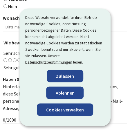
Nein
Diese Website verwendet für ihren Betrieb
Wonach haben Sie gesucht?
notwendige Cookies, ohne Nutzung
personenbezogener Daten. Diese Cookies
können nicht abgelehnt werden. Nicht
Wie bewerten Sie diese Seite?
*
notwendige Cookies werden zu statistischen
Zwecken benutzt und nur aktiviert, wenn Sie
Sehr schlecht
sie zulassen. Unsere
Datenschutzbestimmungen
lesen.
Sehr gut
Zulassen
Haben Sie Verbesserungsvorschläge?
Hinterlassen Sie uns einen Kommentar und helfen Sie uns,
Ablehnen
diese Seite zu verbessern. Bitte geben Sie keine
personenbezogenen Daten an, wie zum Beispiel Ihre E-Mail-
Adresse, Ihren Namen oder Ihre Telefonnummer.
Cookies verwalten
0/1000