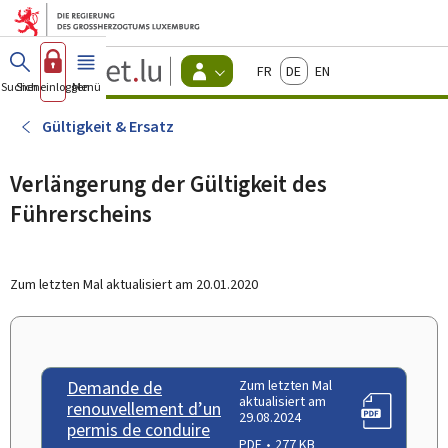
Zum Hauptmenü
Zum Inhalt
Guichet.lu
Français
Deutsch
English
Changer
Suchen
Sich einloggen
Menü
Haupt-
-
d'espace
Bürger
-
Gültigkeit & Ersatz
Menu
bürger
actif
Verlängerung der Gültigkeit des
Führerscheins
Zum letzten Mal aktualisiert am
20.01.2020
Demande de
Zum letzten Mal
aktualisiert am
renouvellement d’un
29.08.2024
permis de conduire
PDF
277 KB