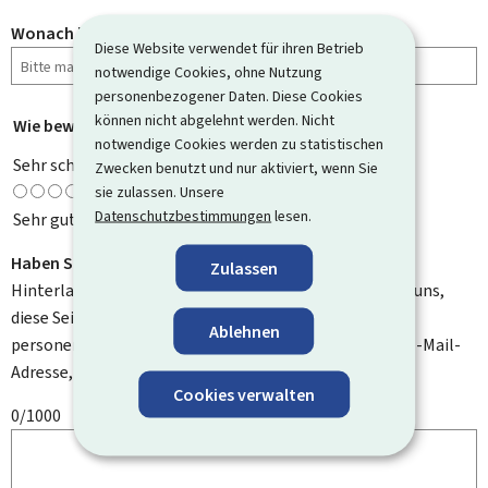
Wonach haben Sie gesucht?
Diese Website verwendet für ihren Betrieb
notwendige Cookies, ohne Nutzung
personenbezogener Daten. Diese Cookies
können nicht abgelehnt werden. Nicht
Wie bewerten Sie diese Seite?
*
notwendige Cookies werden zu statistischen
Sehr schlecht
Zwecken benutzt und nur aktiviert, wenn Sie
sie zulassen. Unsere
Datenschutzbestimmungen
lesen.
Sehr gut
Haben Sie Verbesserungsvorschläge?
Zulassen
Hinterlassen Sie uns einen Kommentar und helfen Sie uns,
diese Seite zu verbessern. Bitte geben Sie keine
Ablehnen
personenbezogenen Daten an, wie zum Beispiel Ihre E-Mail-
Adresse, Ihren Namen oder Ihre Telefonnummer.
Cookies verwalten
0/1000