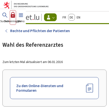
Zum Hauptmenü
Zum Inhalt
Guichet.lu
Français
Deutsch
English
Changer
Suchen
Sich einloggen
Menü
Haupt-
-
d'espace
Bürger
-
Rechte und Pflichten der Patienten
Menu
bürger
actif
Wahl des Referenzarztes
Zum letzten Mal aktualisiert am
06.01.2016
Zu den Online-Diensten und
Formularen