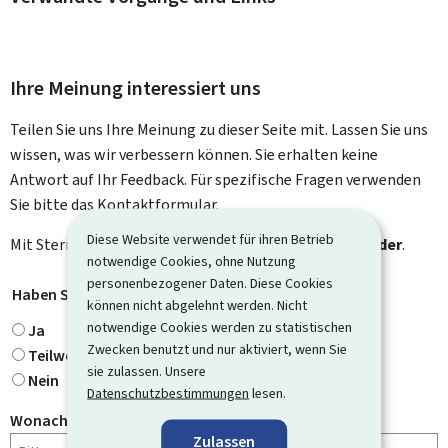
Ihre Meinung interessiert uns
Teilen Sie uns Ihre Meinung zu dieser Seite mit. Lassen Sie uns
wissen, was wir verbessern können. Sie erhalten keine
Antwort auf Ihr Feedback. Für spezifische Fragen verwenden
Sie bitte das Kontaktformular.
Diese Website verwendet für ihren Betrieb
Mit Stern gekennzeichnete Felder (
*
) sind
Pflichtfelder
.
notwendige Cookies, ohne Nutzung
personenbezogener Daten. Diese Cookies
Haben Sie gefunden, wonach Sie gesucht haben?
*
können nicht abgelehnt werden. Nicht
notwendige Cookies werden zu statistischen
Ja
Zwecken benutzt und nur aktiviert, wenn Sie
Teilweise
sie zulassen. Unsere
Nein
Datenschutzbestimmungen
lesen.
Wonach haben Sie gesucht?
Zulassen