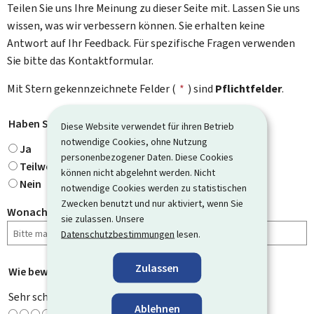
Teilen Sie uns Ihre Meinung zu dieser Seite mit. Lassen Sie uns
wissen, was wir verbessern können. Sie erhalten keine
Antwort auf Ihr Feedback. Für spezifische Fragen verwenden
Sie bitte das Kontaktformular.
Mit Stern gekennzeichnete Felder (
*
) sind
Pflichtfelder
.
Haben Sie gefunden, wonach Sie gesucht haben?
*
Diese Website verwendet für ihren Betrieb
notwendige Cookies, ohne Nutzung
Ja
personenbezogener Daten. Diese Cookies
Teilweise
können nicht abgelehnt werden. Nicht
Nein
notwendige Cookies werden zu statistischen
Zwecken benutzt und nur aktiviert, wenn Sie
Wonach haben Sie gesucht?
sie zulassen. Unsere
Datenschutzbestimmungen
lesen.
Zulassen
Wie bewerten Sie diese Seite?
*
Sehr schlecht
Ablehnen