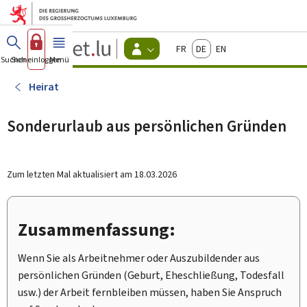
Zum Hauptmenü
Zum Inhalt
Guichet.lu
Français
Deutsch
English
Changer
Suchen
Sich einloggen
Menü
Haupt-
-
d'espace
Bürger
-
Heirat
Menu
bürger
actif
Sonderurlaub aus persönlichen Gründen
Zum letzten Mal aktualisiert am
18.03.2026
Zusammenfassung:
Wenn Sie als Arbeitnehmer oder Auszubildender aus
persönlichen Gründen (Geburt, Eheschließung, Todesfall
usw.) der Arbeit fernbleiben müssen, haben Sie Anspruch