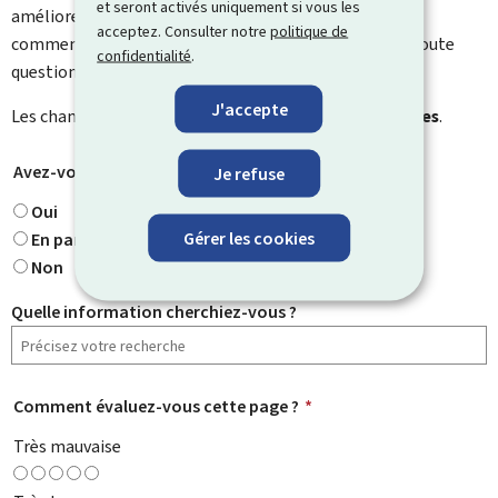
et seront activés uniquement si vous les
améliorer. Vous ne recevrez pas de réponse à votre
acceptez. Consulter notre
politique de
commentaire. Utilisez le formulaire de contact pour toute
confidentialité
.
question particulière.
J'accepte
Les champs marqués d’une étoile (
*
) sont
obligatoires
.
Avez-vous trouvé ce que vous cherchiez ?
*
Je refuse
Oui
Gérer les cookies
En partie
Non
Quelle information cherchiez-vous ?
Comment évaluez-vous cette page ?
*
Très mauvaise