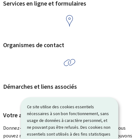
Services en ligne et formulaires
Organismes de contact
Démarches et liens associés
Ce site utilise des cookies essentiels
nécessaires à son bon fonctionnement, sans
Votre avis nous intéresse
usage de données à caractère personnel, et
ne pouvant pas être refusés. Des cookies non
Donnez-nous votre avis sur le contenu de cette page. Vous
essentiels sont utilisés à des fins statistiques
pouvez nous laisser un commentaire sur ce que nous pouvons