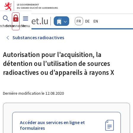
Aller au menu principal
Aller au contenu
Guichet.lu
Français
Deutsch
English
Changer
echercher
Se connecter
Menu
principal
-
d'espace
Entreprises
-
Substances radioactives
Menu
entreprises
actif
Autorisation pour l’acquisition, la
détention ou l’utilisation de sources
radioactives ou d’appareils à rayons X
Dernière modification le
12.08.2020
Accéder aux services en ligne et
formulaires