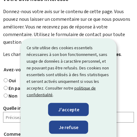
Donnez-nous votre avis sur le contenu de cette page. Vous
pouvez nous laisser un commentaire sur ce que nous pouvons
améliorer. Vous ne recevrez pas de réponse à votre
commentaire. Utilisez le formulaire de contact pour toute
question particulière.
Ce site utilise des cookies essentiels
Les champs marqués d’une étoile (
*
) sont
obligatoires
.
nécessaires à son bon fonctionnement, sans
usage de données à caractère personnel, et
ne pouvant pas être refusés. Des cookies non
Avez-vous trouvé ce que vous cherchiez ?
*
essentiels sont utilisés à des fins statistiques
Oui
et seront activés uniquement si vous les
En partie
acceptez. Consulter notre
politique de
confidentialité
.
Non
Quelle information cherchiez-vous ?
J'accepte
Je refuse
Comment évaluez-vous cette page ?
*