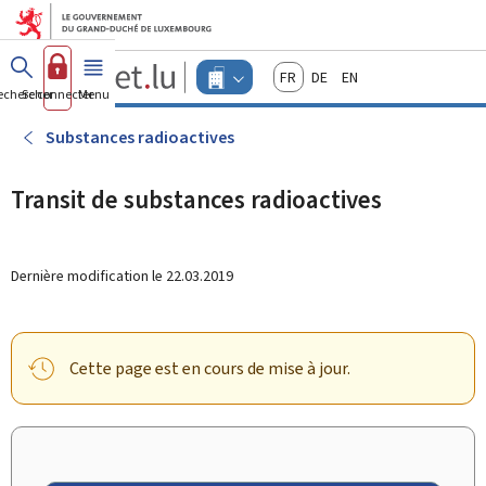
Aller au menu principal
Aller au contenu
Guichet.lu
Français
Deutsch
English
Changer
echercher
Se connecter
Menu
principal
-
d'espace
Entreprises
-
Substances radioactives
Menu
entreprises
actif
Transit de substances radioactives
Dernière modification le
22.03.2019
Cette page est en cours de mise à jour.