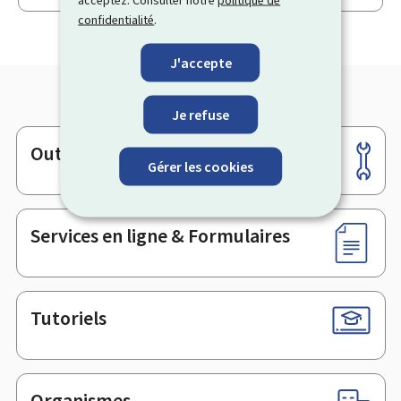
acceptez. Consulter notre
politique de
confidentialité
.
J'accepte
Je refuse
Outils
Pied
Gérer les cookies
de
page
Services en ligne & Formulaires
Tutoriels
Organismes