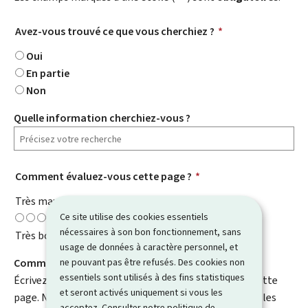
Avez-vous trouvé ce que vous cherchiez ?
*
Oui
En partie
Non
Quelle information cherchiez-vous ?
Comment évaluez-vous cette page ?
*
Très mauvaise
Ce site utilise des cookies essentiels
nécessaires à son bon fonctionnement, sans
Très bonne
usage de données à caractère personnel, et
ne pouvant pas être refusés. Des cookies non
Comment pouvons-nous l'améliorer ?
essentiels sont utilisés à des fins statistiques
Écrivez un commentaire et aidez-nous à améliorer cette
et seront activés uniquement si vous les
page. N'indiquez pas d'informations personnelles telles
acceptez. Consulter notre
politique de