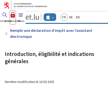
Aller au menu principal
Aller au contenu
Guichet.lu
Français
Deutsch
English
Changer
echercher
Se connecter
Menu
principal
-
d'espace
Entreprises
-
Remplir une déclaration d’impôt avec l’assistant
Menu
électronique
entreprises
actif
Introduction, éligibilité et indications
générales
Dernière modification le
18.03.2025