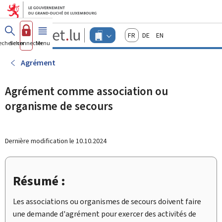
Aller au menu principal
Aller au contenu
Guichet.lu
Français
Deutsch
English
Changer
echercher
Se connecter
Menu
principal
-
d'espace
Entreprises
-
Agrément
Menu
entreprises
actif
Agrément comme association ou
organisme de secours
Dernière modification le
10.10.2024
Résumé :
Les associations ou organismes de secours doivent faire
une demande d'agrément pour exercer des activités de