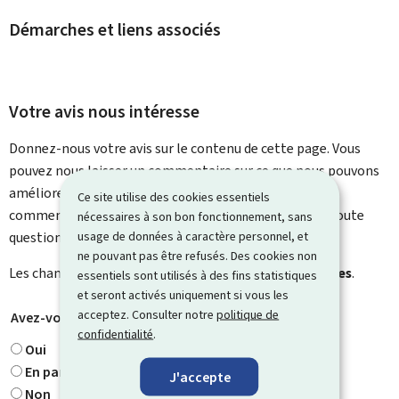
Démarches et liens associés
Votre avis nous intéresse
Donnez-nous votre avis sur le contenu de cette page. Vous
pouvez nous laisser un commentaire sur ce que nous pouvons
améliorer. Vous ne recevrez pas de réponse à votre
Ce site utilise des cookies essentiels
commentaire. Utilisez le formulaire de contact pour toute
nécessaires à son bon fonctionnement, sans
usage de données à caractère personnel, et
question particulière.
ne pouvant pas être refusés. Des cookies non
Les champs marqués d’une étoile (
*
) sont
obligatoires
.
essentiels sont utilisés à des fins statistiques
et seront activés uniquement si vous les
acceptez. Consulter notre
politique de
Avez-vous trouvé ce que vous cherchiez ?
*
confidentialité
.
Oui
En partie
J'accepte
Non