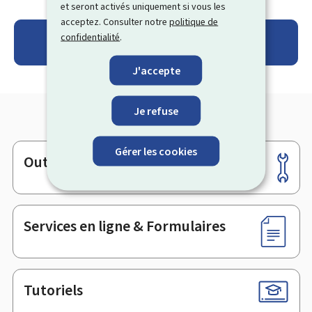
et seront activés uniquement si vous les
acceptez. Consulter notre
politique de
Se connecter au Registre des certificats de
confidentialité
.
performance énergétique
J'accepte
Je refuse
Gérer les cookies
Outils
Pied
de
page
Services en ligne & Formulaires
Tutoriels