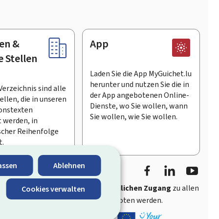
en &
App
e Stellen
Laden Sie die App MyGuichet.lu
herunter und nutzen Sie die in
Verzeichnis sind alle
der App angebotenen Online-
llen, die in unseren
Dienste, wo Sie wollen, wann
onstexten
Sie wollen, wie Sie wollen.
 werden, in
scher Reihenfolge
t.
Facebook
LinkedIn
Youtu
assen
Ablehnen
ährt
schnellen und benutzerfreundlichen Zugang
zu allen
Cookies verwalten
entlichen Stellen Luxemburgs angeboten werden.
s