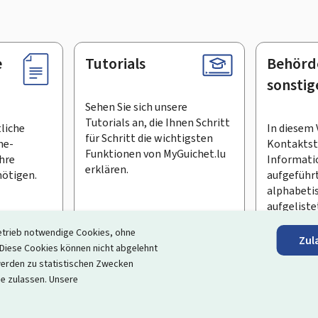
e
Tutorials
Behörd
sonstig
Sehen Sie sich unsere
Tutorials an, die Ihnen Schritt
tliche
In diesem 
für Schritt die wichtigsten
ne-
Kontaktste
Funktionen von MyGuichet.lu
Ihre
Informati
erklären.
ötigen.
aufgeführt
alphabeti
aufgeliste
etrieb notwendige Cookies, ohne
Zul
en Newsletter abonnieren
iese Cookies können nicht abgelehnt
erden zu statistischen Zwecken
ortal, das Ihre Interaktion mit dem Staat vereinfacht
. Es gew
ie zulassen. Unsere
 und Dienstleistungen, die von den Behörden und sonstigen öff
rrierefreiheit
Rechtliche Hinweise
Verwaltung der Cookie