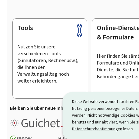
Tools
Online-Dienst
Footer
& Formulare
Nutzen Sie unsere
verschiedenen Tools
Hier finden Sie säm
(Simulatoren, Rechner usw.),
Formulare und Onli
die Ihnen den
Dienste, die Sie für 
Verwaltungsalltag noch
Behördengänge ben
weiter erleichtern.
Diese Website verwendet für ihren B
Bleiben Sie über neue Inhalte auf Guichet.lu informiert
D
Nutzung personenbezogener Daten. D
werden. Nicht notwendige Cookies w
Guichet.lu ist ein
Informationsp
benutzt und nur aktiviert, wenn Sie s
Informationen, Behördengängen
Datenschutzbestimmungen
lesen.
Hilfe
Kontakt
Sitemap
Ba