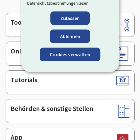
Datenschutzbestimmungen
lesen.
Zulassen
Tools
Footer
Ablehnen
Online-Dienste & Formulare
Cookies verwalten
Tutorials
Behörden & sonstige Stellen
App