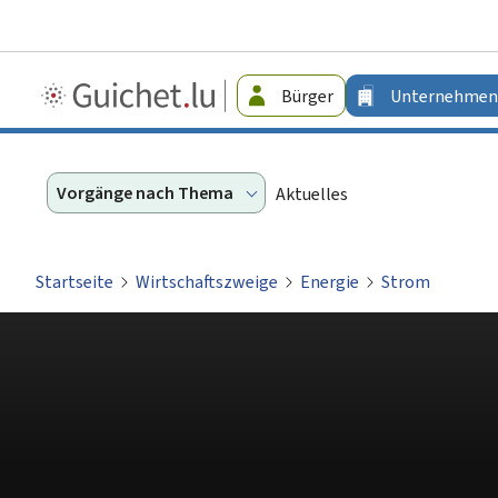
Guichet.lu
Bürger
Unternehmen
-
Unternehmen
Vorgänge nach Thema
Aktuelles
Startseite
Wirtschaftszweige
Energie
Strom