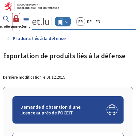
Aller au menu principal
Aller au contenu
Guichet.lu
Français
Deutsch
English
Changer
echercher
Se connecter
Menu
principal
-
d'espace
Entreprises
-
Produits liés à la défense
Menu
entreprises
actif
Exportation de produits liés à la défense
Dernière modification le
01.12.2019
Demande d'obtention d'une
licence auprès de l'OCEIT