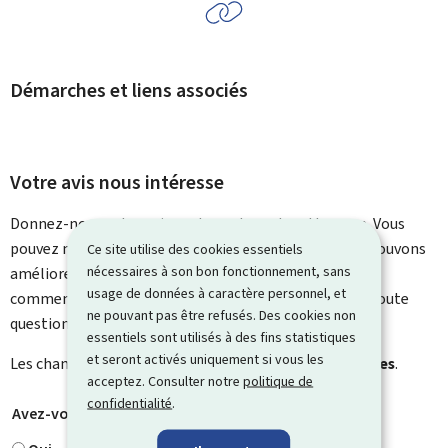
Démarches et liens associés
Votre avis nous intéresse
Donnez-nous votre avis sur le contenu de cette page. Vous
pouvez nous laisser un commentaire sur ce que nous pouvons
Ce site utilise des cookies essentiels
nécessaires à son bon fonctionnement, sans
améliorer. Vous ne recevrez pas de réponse à votre
usage de données à caractère personnel, et
commentaire. Utilisez le formulaire de contact pour toute
ne pouvant pas être refusés. Des cookies non
question particulière.
essentiels sont utilisés à des fins statistiques
et seront activés uniquement si vous les
Les champs marqués d’une étoile (
*
) sont
obligatoires
.
acceptez. Consulter notre
politique de
confidentialité
.
Avez-vous trouvé ce que vous cherchiez ?
*