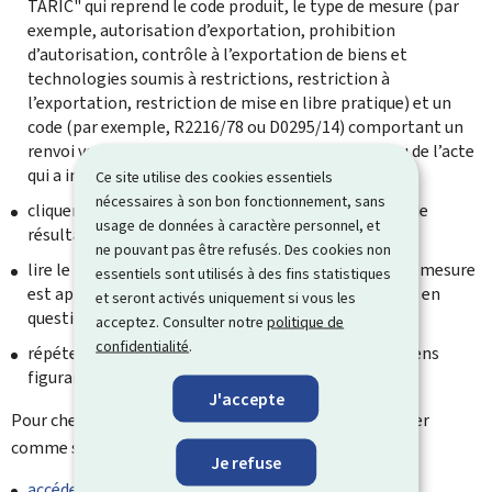
TARIC" qui reprend le code produit, le type de mesure (par
exemple, autorisation d’exportation, prohibition
d’autorisation, contrôle à l’exportation de biens et
technologies soumis à restrictions, restriction à
l’exportation, restriction de mise en libre pratique) et un
code (par exemple, R2216/78 ou D0295/14) comportant un
renvoi vers le texte du règlement, de la directive ou de l’acte
qui a instauré la mesure restrictive ;
Ce site utilise des cookies essentiels
nécessaires à son bon fonctionnement, sans
cliquer sur le lien mis sur le code à droite de la page de
usage de données à caractère personnel, et
résultats ;
ne pouvant pas être refusés. Des cookies non
lire le texte de l’acte juridique pour apprendre quelle mesure
essentiels sont utilisés à des fins statistiques
est applicable pour l’opération envisagée sur le bien en
et seront activés uniquement si vous les
question ;
acceptez. Consulter notre
politique de
confidentialité
.
répéter les deux étapes précédentes pour tous les liens
figurant à droite de la page de résultats.
J'accepte
Pour chercher le code TARIC, il est conseillé de procéder
comme suit :
Je refuse
accéder à la base de données TARLUX
;