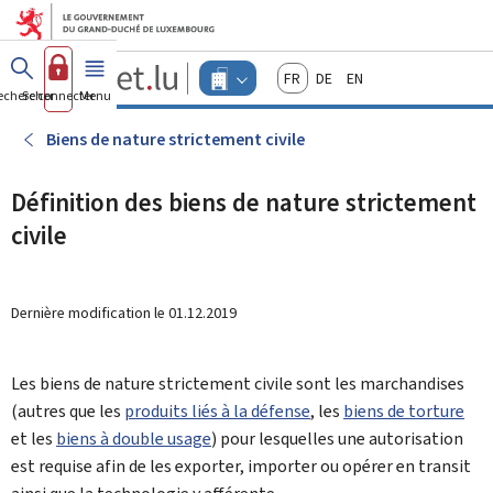
Aller au menu principal
Aller au contenu
Guichet.lu
Français
Deutsch
English
Changer
echercher
Se connecter
Menu
principal
-
d'espace
Entreprises
-
Biens de nature strictement civile
Menu
entreprises
actif
Définition des biens de nature strictement
civile
Dernière modification le
01.12.2019
Les biens de nature strictement civile sont les marchandises
(autres que les
produits liés à la défense
, les
biens de torture
et les
biens à double usage
) pour lesquelles une autorisation
est requise afin de les exporter, importer ou opérer en transit