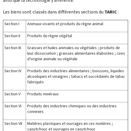
ainsi que la technologie y afférente.
Les biens sont classés dans différentes sections du
TARIC
:
Section I
Animaux vivants et produits du règne animal
Section II
Produits du règne végétal
Section III
Graisses et huiles animales ou végétales ; produits de
leur dissociation ; graisses alimentaires élaborées ; cires
d’origine animale ou végétale
Section IV
Produits des industries alimentaires ; boissons, liquides
alcooliques et vinaigres ; tabacs et succédanés de tabac
fabriqués
Section V
Produits minéraux
Section VI
Produits des industries chimiques ou des industries
connexes
Section VII
Matières plastiques et ouvrages en ces matières ;
caoutchouc et ouvrages en caoutchouc