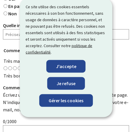
En partie
Ce site utilise des cookies essentiels
nécessaires à son bon fonctionnement, sans
Non
usage de données à caractère personnel, et
Quelle information cherchiez-vous ?
ne pouvant pas être refusés. Des cookies non
essentiels sont utilisés à des fins statistiques
et seront activés uniquement si vous les
acceptez. Consulter notre
politique de
Comment évaluez-vous cette page ?
*
confidentialité
.
Très mauvaise
J'accepte
Très bonne
Je refuse
Comment pouvons-nous l'améliorer ?
Écrivez un commentaire et aidez-nous à améliorer cette page.
Gérer les cookies
N'indiquez pas d'informations personnelles telles que votre e-
mail, nom, numéro de téléphone, etc.
0/1000