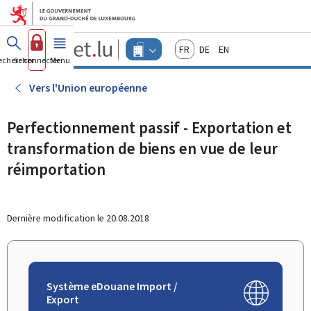
Aller au menu principal
Aller au contenu
Guichet.lu
Français
Deutsch
English
Changer
echercher
Se connecter
Menu
principal
-
d'espace
Entreprises
-
Vers l'Union européenne
Menu
entreprises
actif
Perfectionnement passif - Exportation et
transformation de biens en vue de leur
réimportation
Dernière modification le
20.08.2018
Système eDouane Import /
Export