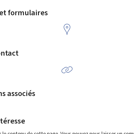
 et formulaires
ontact
ns associés
ntéresse
r le contenu de cette page. Vous pouvez nous laisser un co