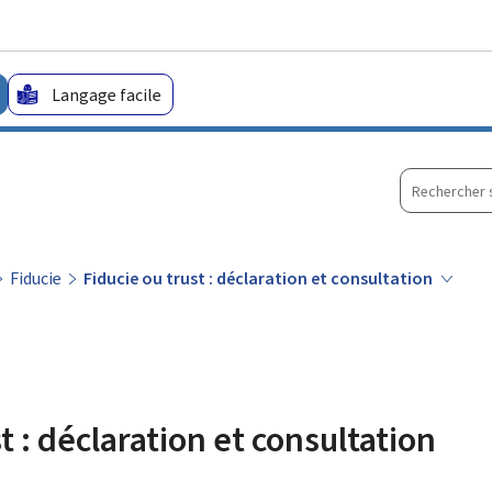
Aller au menu principal
Aller au contenu
Langage facile
Recherche
sur
le
site
Fiducie
Fiducie ou trust : déclaration et consultation
t : déclaration et consultation