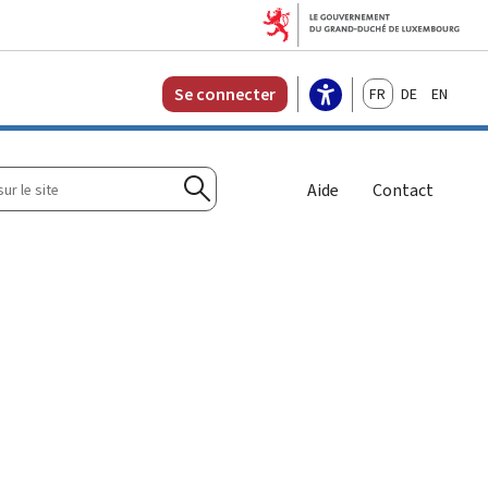
Français
Deutsch
English
Se connecter
r
Aide
Contact
Rechercher