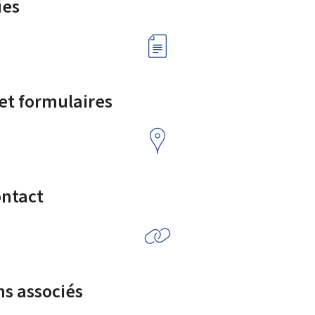
ues
 et formulaires
ontact
ns associés