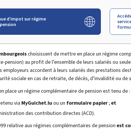
Accéde
nue d’impot sur régime
service
pension
formul
embourgeois
choisissent de mettre en place un régime com
nce-pension) au profit de l’ensemble de leurs salariés ou seu
les employeurs accordent à leurs salariés des prestations des
ité sociale en cas de retraite, de décès, d’invalidité ou de s
en place un régime complémentaire de pension est tenu de :
 retenu via
My
Guichet.lu
ou un
formulaire papier
;
et
inistration des contribution directes (
ACD
).
 1999 relative aux régimes complémentaires de
pension
est c