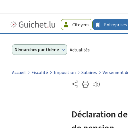
Guichet.lu
Citoyens
Entreprises
-
Entreprises
Démarches par thème
Actualités
Accueil
Fiscalité
Imposition
Salaires
Versement de
Partage
Déclaration d
de pension