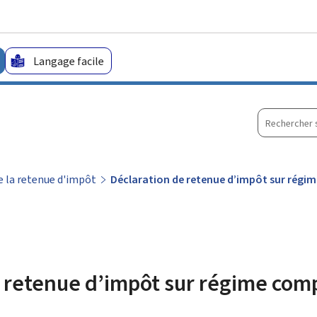
Aller au menu principal
Aller au contenu
Langage facile
Recherche
sur
le
site
 la retenue d'impôt
Déclaration de retenue d’impôt sur rég
e retenue d’impôt sur régime co