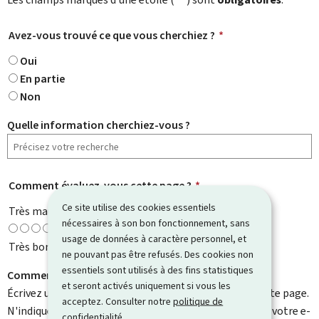
Avez-vous trouvé ce que vous cherchiez ?
*
Oui
En partie
Non
Quelle information cherchiez-vous ?
Comment évaluez-vous cette page ?
*
Ce site utilise des cookies essentiels
Très mauvaise
nécessaires à son bon fonctionnement, sans
usage de données à caractère personnel, et
Très bonne
ne pouvant pas être refusés. Des cookies non
essentiels sont utilisés à des fins statistiques
Comment pouvons-nous l'améliorer ?
et seront activés uniquement si vous les
Écrivez un commentaire et aidez-nous à améliorer cette page.
acceptez. Consulter notre
politique de
N'indiquez pas d'informations personnelles telles que votre e-
confidentialité
.