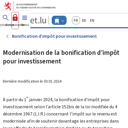
Aller au menu principal
Aller au contenu
Guichet.lu
Français
Deutsch
English
Changer
echercher
Se connecter
Menu
principal
-
d'espace
Entreprises
-
Bonification d’impôt pour investissement
Menu
entreprises
actif
Modernisation de la bonification d’impôt
pour investissement
Dernière modification le
03.01.2024
er
À partir du 1
janvier 2024, la bonification d’impôt pour
investissement selon l’article 152bis de la loi modifiée du 4
décembre 1967 (L.I.R.) concernant l’impôt sur le revenu est
modernisée afin de soutenir davantage les entreprises dans