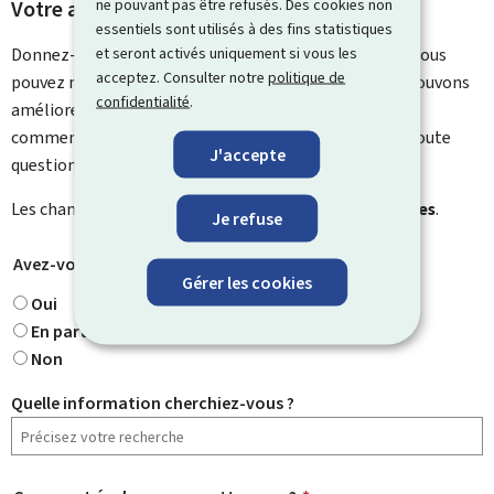
ne pouvant pas être refusés. Des cookies non
Votre avis nous intéresse
essentiels sont utilisés à des fins statistiques
et seront activés uniquement si vous les
Donnez-nous votre avis sur le contenu de cette page. Vous
acceptez. Consulter notre
politique de
pouvez nous laisser un commentaire sur ce que nous pouvons
confidentialité
.
améliorer. Vous ne recevrez pas de réponse à votre
commentaire. Utilisez le formulaire de contact pour toute
J'accepte
question particulière.
Les champs marqués d’une étoile (
*
) sont
obligatoires
.
Je refuse
Avez-vous trouvé ce que vous cherchiez ?
*
Gérer les cookies
Oui
En partie
Non
Quelle information cherchiez-vous ?