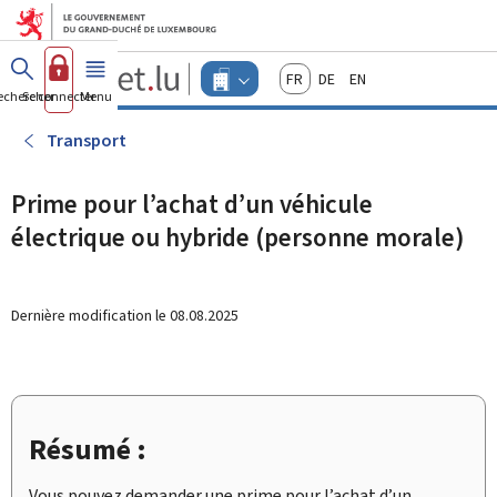
Aller au menu principal
Aller au contenu
Guichet.lu
Français
Deutsch
English
Changer
echercher
Se connecter
Menu
principal
-
d'espace
Entreprises
-
Transport
Menu
entreprises
actif
Prime pour l’achat d’un véhicule
électrique ou hybride (personne morale)
Dernière modification le
08.08.2025
Résumé :
Vous pouvez demander une prime pour l’achat d’un