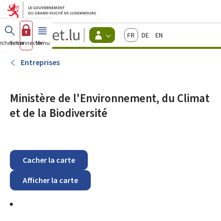
Aller au menu principal
Aller au contenu
Guichet.lu
Français
Deutsch
English
Changer
echercher
Se connecter
Menu
principal
-
d'espace
Citoyens
-
Entreprises
Menu
citoyens
actif
Ministère de l'Environnement, du Climat
et de la Biodiversité
Cacher la carte
Afficher la carte