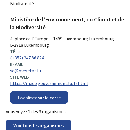
Biodiversité
Ministère de l’Environnement, du Climat et de
la Biodiversité
ADRESSE
4, place de l’Europe
L-1499
Luxembourg
Luxembourg
:
L-2918 Luxembourg
TÉL.:
(+352) 247 86 824
E-MAIL:
sa@mev.etat.lu
SITE WEB :
https://mecb.gouvernement.lu/fr.html
Localisez sur la carte
Vous voyez
2
des
3
organismes
Voir tous les organismes