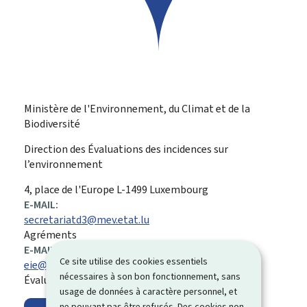
Ministère de l'Environnement, du Climat et de la
Biodiversité
Direction des Évaluations des incidences sur
l’environnement
ADRESSE
4, place de l'Europe
L-1499
Luxembourg
:
E-MAIL:
secretariatd3@mev.etat.lu
Agréments
E-MAIL:
Ce site utilise des cookies essentiels
eie@mev.etat.lu
nécessaires à son bon fonctionnement, sans
Évalution des incidences sur l'environnement (EIE)
usage de données à caractère personnel, et
ne pouvant pas être refusés. Des cookies non