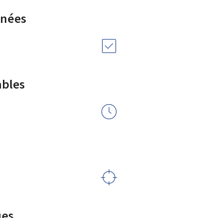
rnées
ables
ues