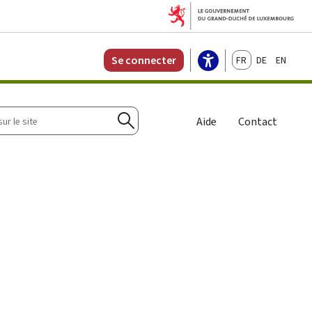
Français
Deutsch
English
Se connecter
r
Aide
Contact
Rechercher