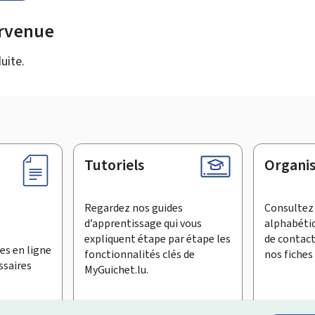
urvenue
uite.
Tutoriels
Organi
Regardez nos guides
Consultez 
d’apprentissage qui vous
alphabéti
expliquent étape par étape les
de contac
es en ligne
fonctionnalités clés de
nos fiches 
ssaires
MyGuichet.lu.