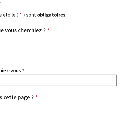
.
étoile (
*
) sont
obligatoires
.
e vous cherchiez ?
*
hiez-vous ?
 cette page ?
*