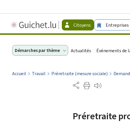
Guichet.lu
Citoyens
Entreprises
-
Citoyens
Démarches par thème
Actualités
Événements de la
Accueil
Travail
Préretraite (mesure sociale)
Demand
Partage
Préretraite pr