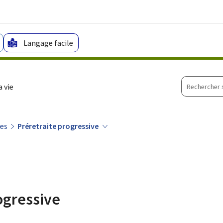
Aller au menu principal
Aller au contenu
Langage facile
Recherche
 vie
sur
le
site
es
Préretraite progressive
ogressive