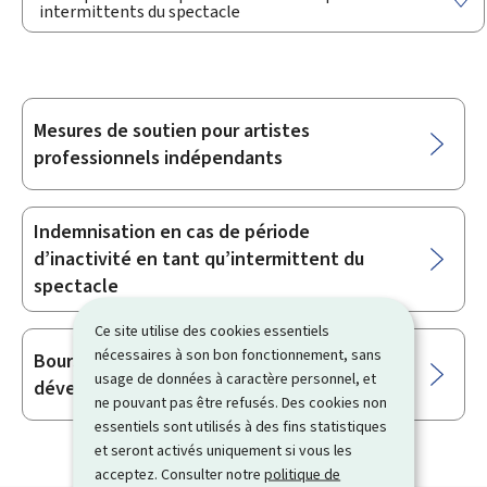
intermittents du spectacle
Mesures de soutien pour artistes
Sous-
professionnels indépendants
rubriques
Indemnisation en cas de période
d’inactivité en tant qu’intermittent du
spectacle
Ce site utilise des cookies essentiels
nécessaires à son bon fonctionnement, sans
Bourse d’aide à la création artistique et au
usage de données à caractère personnel, et
développement professionnel de l’artiste
ne pouvant pas être refusés. Des cookies non
essentiels sont utilisés à des fins statistiques
et seront activés uniquement si vous les
acceptez. Consulter notre
politique de