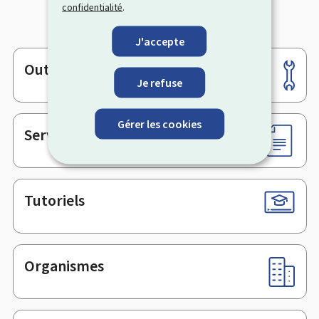
confidentialité
.
J'accepte
Outils
Pied
Je refuse
de
page
Gérer les cookies
Services en ligne & Formulaires
Tutoriels
Organismes