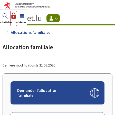
Aller au menu principal
Aller au contenu
Guichet.lu
Changer
echercher
Se connecter
Menu
principal
-
d'espace
Citoyens
-
Allocations familiales
Menu
citoyens
actif
Allocation familiale
Dernière modification le
21.05.2026
Demander l’allocation
familiale