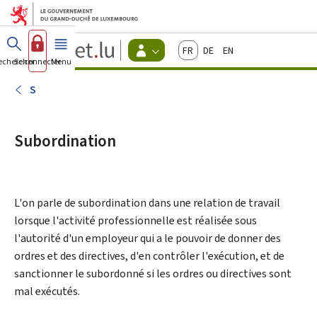
Aller au menu principal
Aller au contenu
Guichet.lu
Français
Deutsch
English
Changer
echercher
Se connecter
Menu
principal
-
d'espace
Citoyens
-
S
Menu
citoyens
actif
Subordination
L'on parle de subordination dans une relation de travail
lorsque l'activité professionnelle est réalisée sous
l'autorité d'un employeur qui a le pouvoir de donner des
ordres et des directives, d'en contrôler l'exécution, et de
sanctionner le subordonné si les ordres ou directives sont
mal exécutés.