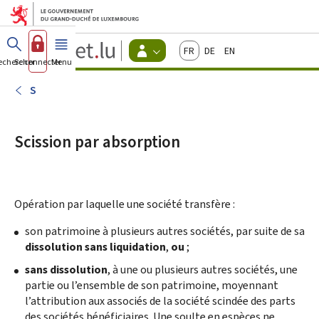
Aller au menu principal
Aller au contenu
Guichet.lu
Français
Deutsch
English
Changer
echercher
Se connecter
Menu
principal
-
d'espace
Citoyens
-
S
Menu
citoyens
actif
Scission par absorption
Opération par laquelle une société transfère :
son patrimoine à plusieurs autres sociétés, par suite de sa
dissolution sans liquidation
,
ou
;
sans dissolution
, à une ou plusieurs autres sociétés, une
partie ou l’ensemble de son patrimoine, moyennant
l’attribution aux associés de la société scindée des parts
des sociétés bénéficiaires. Une soulte en espèces ne