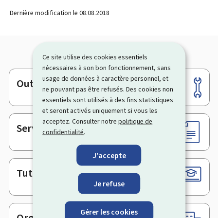
Dernière modification le
08.08.2018
Ce site utilise des cookies essentiels
nécessaires à son bon fonctionnement, sans
usage de données à caractère personnel, et
Outils
Pied
ne pouvant pas être refusés. Des cookies non
de
essentiels sont utilisés à des fins statistiques
page
et seront activés uniquement si vous les
acceptez. Consulter notre
politique de
Services en ligne & Formulaires
confidentialité
.
J'accepte
Tutoriels
Je refuse
Gérer les cookies
Organismes