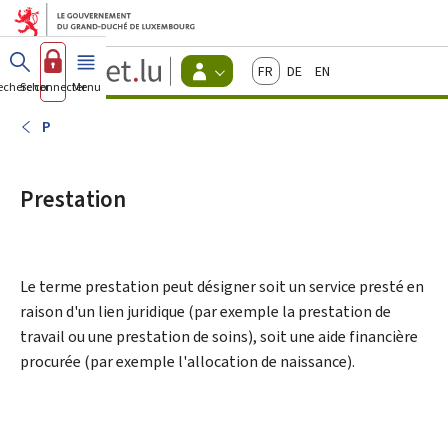
Aller au menu principal
Aller au contenu
Guichet.lu
Français
Deutsch
English
Changer
echercher
Se connecter
Menu
principal
-
d'espace
Citoyens
-
P
Menu
citoyens
actif
Prestation
Le terme prestation peut désigner soit un service presté en
raison d'un lien juridique (par exemple la prestation de
travail ou une prestation de soins), soit une aide financière
procurée (par exemple l'allocation de naissance).