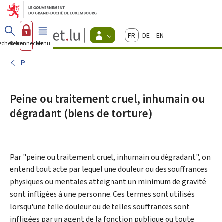
Aller au menu principal
Aller au contenu
Guichet.lu
Français
Deutsch
English
Changer
echercher
Se connecter
Menu
principal
-
d'espace
Citoyens
-
P
Menu
citoyens
actif
Peine ou traitement cruel, inhumain ou
dégradant (biens de torture)
Par "peine ou traitement cruel, inhumain ou dégradant", on
entend tout acte par lequel une douleur ou des souffrances
physiques ou mentales atteignant un minimum de gravité
sont infligées à une personne. Ces termes sont utilisés
lorsqu'une telle douleur ou de telles souffrances sont
infligées par un agent de la fonction publique ou toute