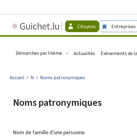
Guichet.lu
Citoyens
Entreprises
-
Citoyens
Démarches par thème
Actualités
Événements de la
Accueil
N
Noms patronymiques
Noms patronymiques
Nom de famille d'une personne.