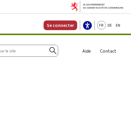
Français
Deutsch
English
Se connecter
r
Aide
Contact
Rechercher